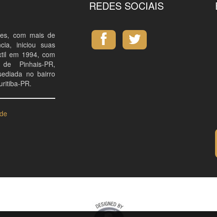
REDES SOCIAIS
mes, com mais de
ia, iniciou suas
êxtil em 1994, com
de Pinhais-PR,
sediada no bairro
ritiba-PR.
ade