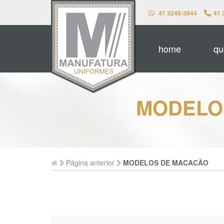
41 3249-3844
41 
home
qu
MODELO
Página anterior
MODELOS DE MACACÃO