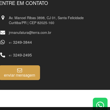
ENTRE EM CONTATO
Av. Manoel Ribas 3898, CJ 01, Santa Felicidade
Curitiba/PR | CEP 82025-160
jrmanufatura@terra.com.br
3249-3844
41
3249-2495
41
enviar mensagem